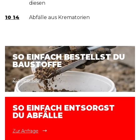
diesen
10 14
Abfälle aus Krematorien
SO EINFACH BESTELLST DU
BAUSTOFFE
Zur App Tour
SO EINFACH ENTSORGST
DU ABFÄLLE
Zur Anfrage