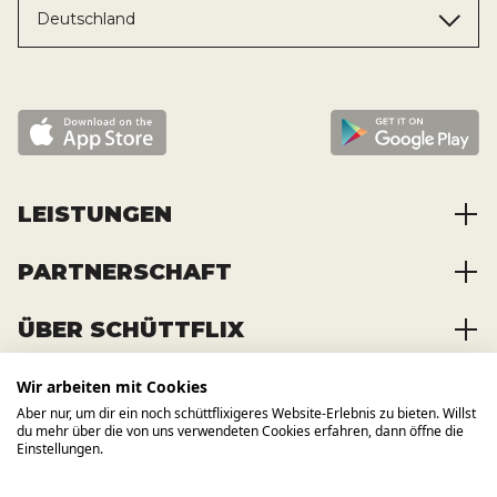
Deutschland
LEISTUNGEN
PARTNERSCHAFT
Baustoffe kaufen
Abfälle entsorgen
ÜBER SCHÜTTFLIX
Zusammenarbeit
Container mieten
Partnervorteile
Kraftstoffe kaufen
Wir arbeiten mit Cookies
Über das Unternehmen
Registrierung
Transporte bestellen
Aber nur, um dir ein noch schüttflixigeres Website-Erlebnis zu bieten. Willst
Offene Stellen
WIR BAUEN AUCH AUF ANDERE
du mehr über die von uns verwendeten Cookies erfahren, dann öffne die
KANÄLE
News und Presse
Einstellungen.