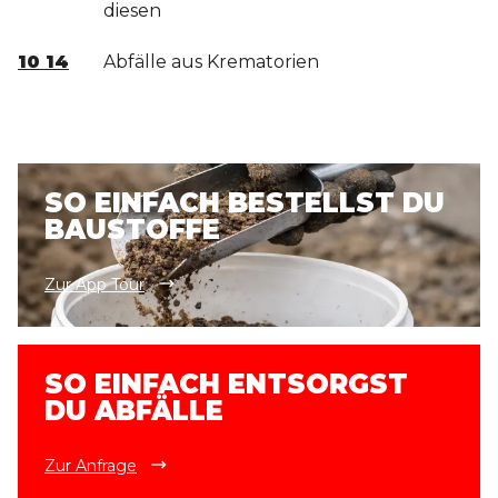
diesen
10 14
Abfälle aus Krematorien
SO EINFACH BESTELLST DU
BAUSTOFFE
Zur App Tour
SO EINFACH ENTSORGST
DU ABFÄLLE
Zur Anfrage