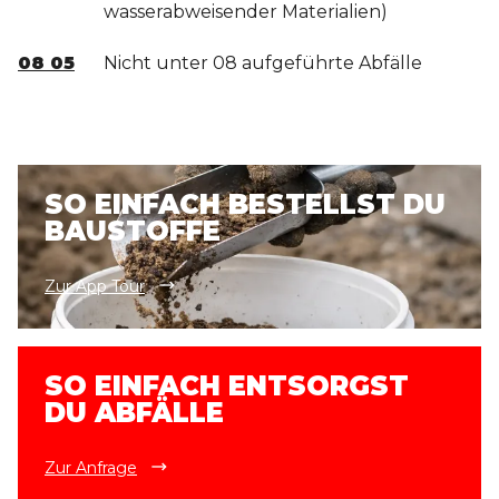
wasserabweisender Materialien)
08 05
Nicht unter 08 aufgeführte Abfälle
SO EINFACH BESTELLST DU
BAUSTOFFE
Zur App Tour
SO EINFACH ENTSORGST
DU ABFÄLLE
Zur Anfrage