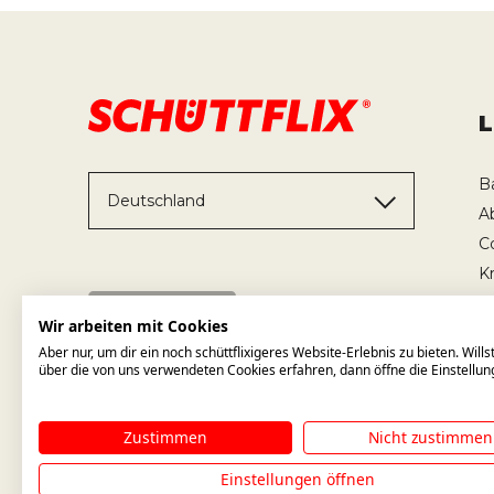
B
Deutschland
A
C
K
T
Wir arbeiten mit Cookies
Aber nur, um dir ein noch schüttflixigeres Website-Erlebnis zu bieten. Will
über die von uns verwendeten Cookies erfahren, dann öffne die Einstellun
Zustimmen
Nicht zustimmen
Einstellungen öffnen
WIR BAUEN AUCH AUF ANDERE 