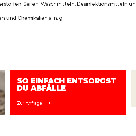
rstoffen, Seifen, Waschmitteln, Desinfektionsmitteln u
n und Chemikalien a. n. g.
SO EINFACH ENTSORGST
DU ABFÄLLE
Zur Anfrage