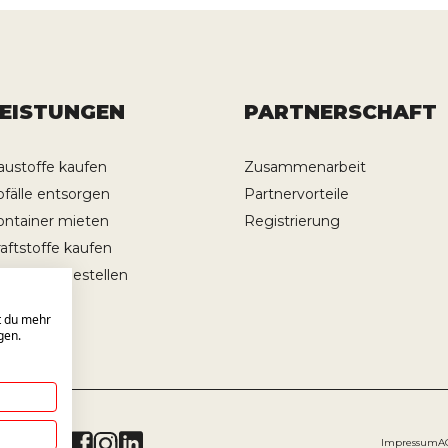
LEISTUNGEN
PARTNERSCHAFT
austoffe kaufen
Zusammenarbeit
bfälle entsorgen
Partnervorteile
ontainer mieten
Registrierung
raftstoffe kaufen
ransporte bestellen
st du mehr
gen.
KANÄLE
Impressum
A