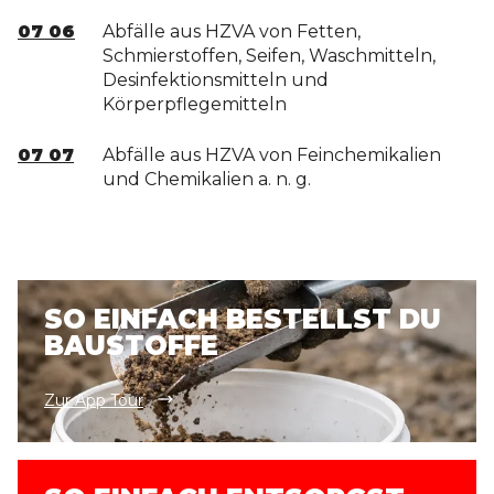
07 06
Abfälle aus HZVA von Fetten,
Schmierstoffen, Seifen, Waschmitteln,
Desinfektionsmitteln und
Körperpflegemitteln
07 07
Abfälle aus HZVA von Feinchemikalien
und Chemikalien a. n. g.
SO EINFACH BESTELLST DU
BAUSTOFFE
Zur App Tour