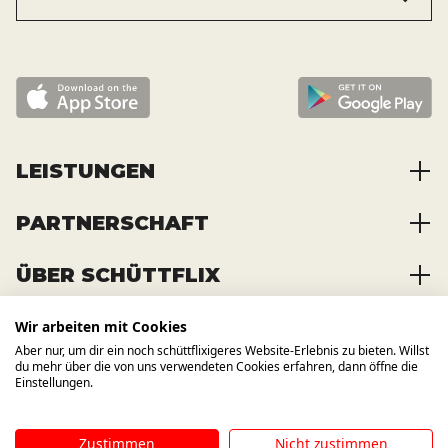
LEISTUNGEN
PARTNERSCHAFT
Baustoffe kaufen
Abfälle entsorgen
ÜBER SCHÜTTFLIX
Zusammenarbeit
Container mieten
Partnervorteile
Kraftstoffe kaufen
Wir arbeiten mit Cookies
Über das Unternehmen
Registrierung
Transporte bestellen
Aber nur, um dir ein noch schüttflixigeres Website-Erlebnis zu bieten. Willst
Offene Stellen
WIR BAUEN AUCH AUF ANDERE
du mehr über die von uns verwendeten Cookies erfahren, dann öffne die
KANÄLE
News und Presse
Einstellungen.
Zustimmen
Nicht zustimmen