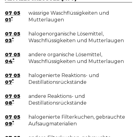
07 05
wässrige Waschflüssigkeiten und
*
01
Mutterlaugen
07 05
halogenorganische Lösemittel,
*
03
Waschflüssigkeiten und Mutterlaugen
07 05
andere organische Lösemittel,
*
04
Waschflüssigkeiten und Mutterlaugen
07 05
halogenierte Reaktions- und
*
07
Destillationsrückstände
07 05
andere Reaktions- und
*
08
Destillationsrückstände
07 05
halogenierte Filterkuchen, gebrauchte
*
09
Aufsaugmaterialien