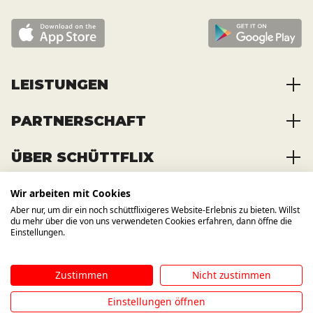
LEISTUNGEN
PARTNERSCHAFT
Baustoffe kaufen
Abfälle entsorgen
ÜBER SCHÜTTFLIX
Zusammenarbeit
Container mieten
Partnervorteile
Kraftstoffe kaufen
Wir arbeiten mit Cookies
Über das Unternehmen
Registrierung
Transporte bestellen
Aber nur, um dir ein noch schüttflixigeres Website-Erlebnis zu bieten. Willst
Offene Stellen
WIR BAUEN AUCH AUF ANDERE
du mehr über die von uns verwendeten Cookies erfahren, dann öffne die
KANÄLE
News und Presse
Einstellungen.
Zustimmen
Nicht zustimmen
Impressum
AGB
Datenschutzbestimmung
Hinweisgebersystem
Einstellungen öffnen
©
2026
SCHÜTTFLIX