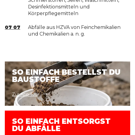
Schmierstoffen, Seifen, Waschmitteln,
Desinfektionsmitteln und
Körperpflegemitteln
07 07
Abfälle aus HZVA von Feinchemikalien
und Chemikalien a. n. g.
SO EINFACH BESTELLST DU
BAUSTOFFE
Zur App Tour
SO EINFACH ENTSORGST
DU ABFÄLLE