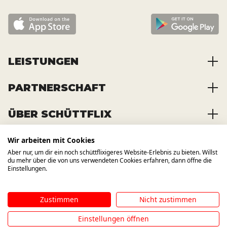
LEISTUNGEN
PARTNERSCHAFT
Baustoffe kaufen
Abfälle entsorgen
ÜBER SCHÜTTFLIX
Zusammenarbeit
Container mieten
Partnervorteile
Kraftstoffe kaufen
Wir arbeiten mit Cookies
Über das Unternehmen
Registrierung
Transporte bestellen
Aber nur, um dir ein noch schüttflixigeres Website-Erlebnis zu bieten. Willst
Offene Stellen
WIR BAUEN AUCH AUF ANDERE
du mehr über die von uns verwendeten Cookies erfahren, dann öffne die
KANÄLE
News und Presse
Einstellungen.
Zustimmen
Nicht zustimmen
Impressum
AGB
Datenschutzbestimmung
Hinweisgebersystem
Einstellungen öffnen
©
2026
SCHÜTTFLIX