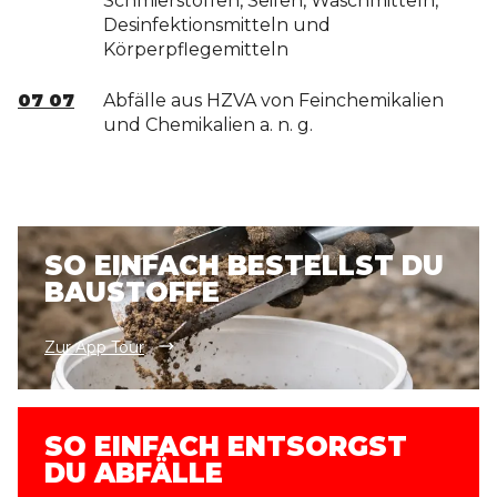
Schmierstoffen, Seifen, Waschmitteln,
Desinfektionsmitteln und
Körperpflegemitteln
07 07
Abfälle aus HZVA von Feinchemikalien
und Chemikalien a. n. g.
SO EINFACH BESTELLST DU
BAUSTOFFE
Zur App Tour
SO EINFACH ENTSORGST
DU ABFÄLLE