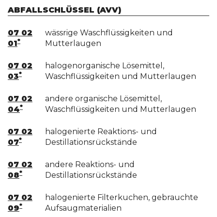
ABFALLSCHLÜSSEL (AVV)
07 02
wässrige Waschflüssigkeiten und
*
01
Mutterlaugen
07 02
halogenorganische Lösemittel,
*
03
Waschflüssigkeiten und Mutterlaugen
07 02
andere organische Lösemittel,
*
04
Waschflüssigkeiten und Mutterlaugen
07 02
halogenierte Reaktions- und
*
07
Destillationsrückstände
07 02
andere Reaktions- und
*
08
Destillationsrückstände
07 02
halogenierte Filterkuchen, gebrauchte
*
09
Aufsaugmaterialien