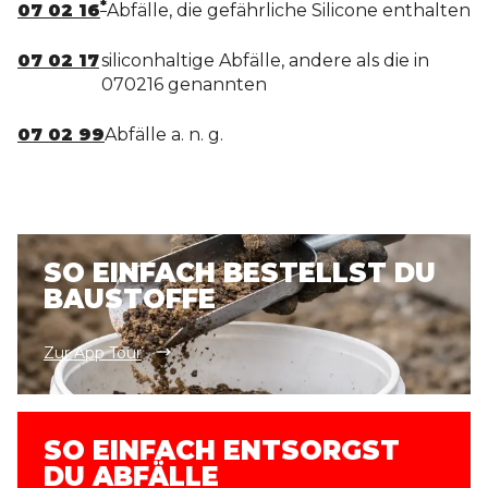
*
07 02 16
Abfälle, die gefährliche Silicone enthalten
07 02 17
siliconhaltige Abfälle, andere als die in
070216 genannten
07 02 99
Abfälle a. n. g.
SO EINFACH BESTELLST DU
BAUSTOFFE
Zur App Tour
SO EINFACH ENTSORGST
DU ABFÄLLE