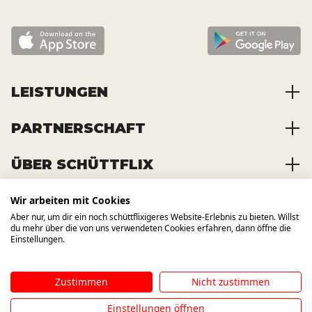
LEISTUNGEN
PARTNERSCHAFT
Baustoffe kaufen
Abfälle entsorgen
ÜBER SCHÜTTFLIX
Zusammenarbeit
Container mieten
Partnervorteile
Kraftstoffe kaufen
Wir arbeiten mit Cookies
Über das Unternehmen
Registrierung
Transporte bestellen
Aber nur, um dir ein noch schüttflixigeres Website-Erlebnis zu bieten. Willst
Offene Stellen
WIR BAUEN AUCH AUF ANDERE
du mehr über die von uns verwendeten Cookies erfahren, dann öffne die
KANÄLE
News und Presse
Einstellungen.
Zustimmen
Nicht zustimmen
Impressum
AGB
Datenschutzbestimmung
Hinweisgebersystem
Einstellungen öffnen