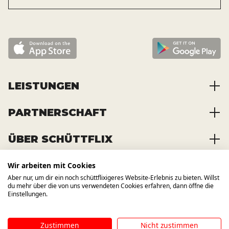
LEISTUNGEN
PARTNERSCHAFT
Baustoffe kaufen
Abfälle entsorgen
ÜBER SCHÜTTFLIX
Zusammenarbeit
Container mieten
Partnervorteile
Kraftstoffe kaufen
Wir arbeiten mit Cookies
Über das Unternehmen
Registrierung
Transporte bestellen
Aber nur, um dir ein noch schüttflixigeres Website-Erlebnis zu bieten. Willst
Offene Stellen
WIR BAUEN AUCH AUF ANDERE
du mehr über die von uns verwendeten Cookies erfahren, dann öffne die
KANÄLE
News und Presse
Einstellungen.
Zustimmen
Nicht zustimmen