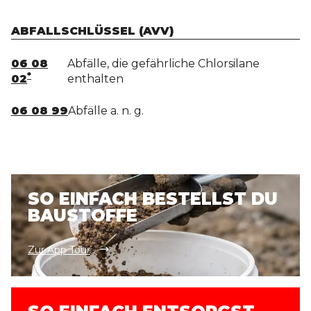
ABFALLSCHLÜSSEL (AVV)
06 08
Abfälle, die gefährliche Chlorsilane
*
02
enthalten
06 08 99
Abfälle a. n. g.
SO EINFACH BESTELLST DU
BAUSTOFFE
Zur App Tour