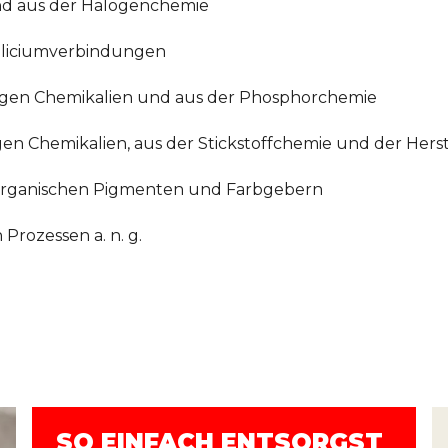
nd aus der Halogenchemie
Siliciumverbindungen
igen Chemikalien und aus der Phosphorchemie
tigen Chemikalien, aus der Stickstoffchemie und der He
norganischen Pigmenten und Farbgebern
Prozessen a. n. g.
SO EINFACH ENTSORGST