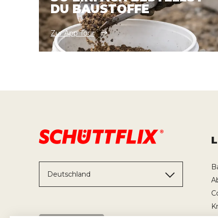
DU BAUSTOFFE
Zur App Tour
B
Deutschland
A
C
K