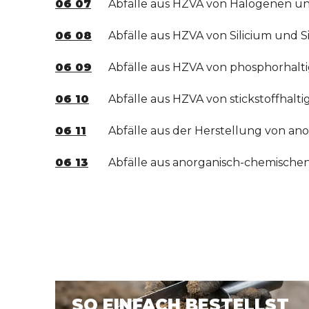
06 07
Abfälle aus HZVA von Halogenen u
06 08
Abfälle aus HZVA von Silicium und 
06 09
Abfälle aus HZVA von phosphorhalt
06 10
Abfälle aus HZVA von stickstoffhal
06 11
Abfälle aus der Herstellung von a
06 13
Abfälle aus anorganisch-chemischen 
SO EINFACH BESTELLST