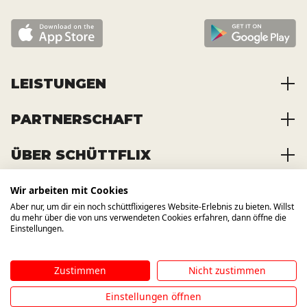
LEISTUNGEN
PARTNERSCHAFT
Baustoffe kaufen
Abfälle entsorgen
ÜBER SCHÜTTFLIX
Zusammenarbeit
Container mieten
Partnervorteile
Kraftstoffe kaufen
Wir arbeiten mit Cookies
Über das Unternehmen
Registrierung
Transporte bestellen
Aber nur, um dir ein noch schüttflixigeres Website-Erlebnis zu bieten. Willst
Offene Stellen
WIR BAUEN AUCH AUF ANDERE
du mehr über die von uns verwendeten Cookies erfahren, dann öffne die
KANÄLE
News und Presse
Einstellungen.
Zustimmen
Nicht zustimmen
Impressum
AGB
Datenschutzbestimmung
Hinweisgebersystem
Einstellungen öffnen
©
2026
SCHÜTTFLIX