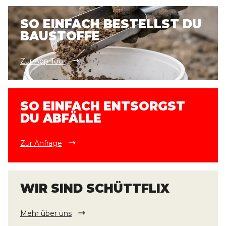
SO EINFACH BESTELLST DU
BAUSTOFFE
Zur App Tour
SO EINFACH ENTSORGST
DU ABFÄLLE
Zur Anfrage
WIR SIND SCHÜTTFLIX
Mehr über uns