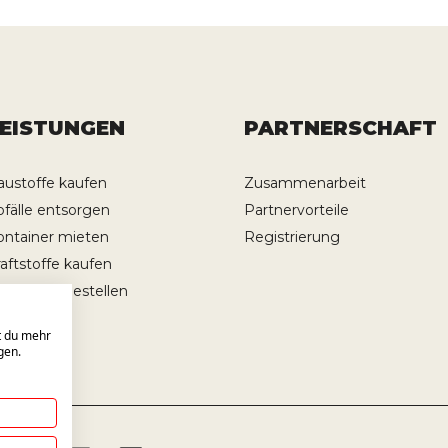
LEISTUNGEN
PARTNERSCHAFT
austoffe kaufen
Zusammenarbeit
bfälle entsorgen
Partnervorteile
ontainer mieten
Registrierung
raftstoffe kaufen
ransporte bestellen
st du mehr
gen.