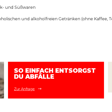
ack- und Süßwaren
koholischen und alkoholfreien Getränken (ohne Kaffee, 
SO EINFACH ENTSORGST
DU ABFÄLLE
Zur Anfrage