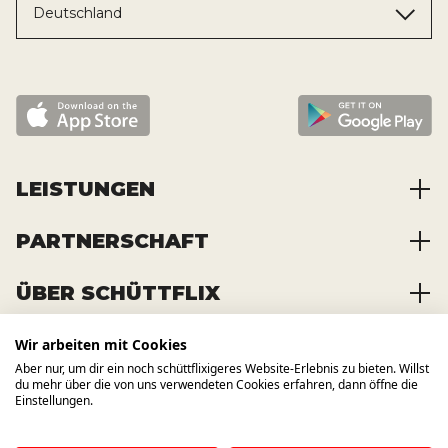
Deutschland
LEISTUNGEN
PARTNERSCHAFT
Baustoffe kaufen
Abfälle entsorgen
ÜBER SCHÜTTFLIX
Zusammenarbeit
Container mieten
Partnervorteile
Kraftstoffe kaufen
Wir arbeiten mit Cookies
Über das Unternehmen
Registrierung
Transporte bestellen
Aber nur, um dir ein noch schüttflixigeres Website-Erlebnis zu bieten. Willst
Offene Stellen
WIR BAUEN AUCH AUF ANDERE
du mehr über die von uns verwendeten Cookies erfahren, dann öffne die
KANÄLE
News und Presse
Einstellungen.