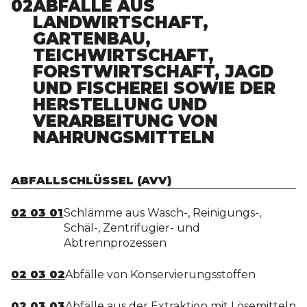
02
ABFÄLLE AUS
LANDWIRTSCHAFT,
GARTENBAU,
TEICHWIRTSCHAFT,
FORSTWIRTSCHAFT, JAGD
UND FISCHEREI SOWIE DER
HERSTELLUNG UND
VERARBEITUNG VON
NAHRUNGSMITTELN
ABFALLSCHLÜSSEL (AVV)
02 03 01
Schlämme aus Wasch-, Reinigungs-,
Schäl-, Zentrifugier- und
Abtrennprozessen
02 03 02
Abfälle von Konservierungsstoffen
02 03 03
Abfälle aus der Extraktion mit Lösemitteln